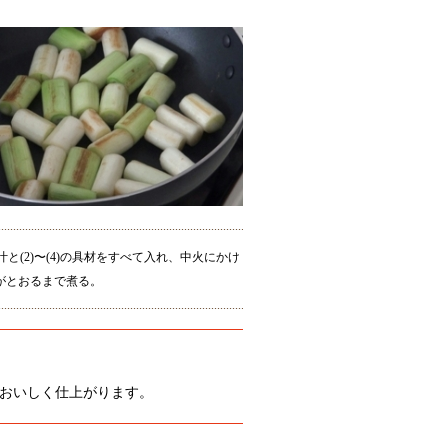
。
出汁と(2)〜(4)の具材をすべて入れ、中火にかけ
がとおるまで煮る。
おいしく仕上がります。