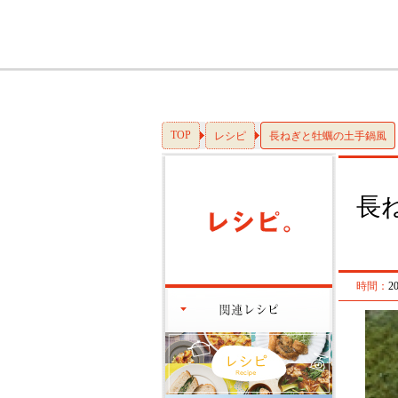
TOP
レシピ
長ねぎと牡蠣の土手鍋風
長
時間：
2