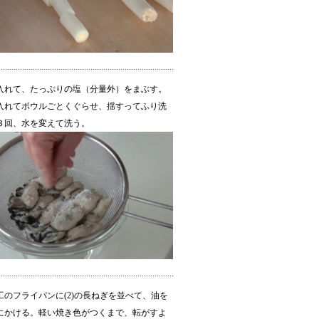
入れて、たっぷりの塩（分量外）をまぶす。
入れてボウルごとくぐらせ、揺すってふり洗
３回、水を変えて洗う。
工のフライパンに(2)の長ねぎを並べて、油を
にかける。軽い焼き色がつくまで、転がすよ