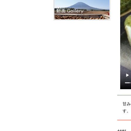
甘み
す。