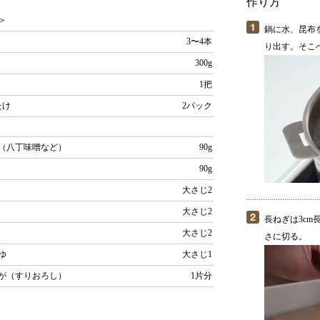
作り方
＞
鍋に水、昆布
3〜4本
り出す。そこ
300g
1把
たけ
2パック
（八丁味噌など）
90g
90g
大さじ2
大さじ2
長ねぎは3c
大さじ2
さに切る。
ゆ
大さじ1
が（すりおろし）
1片分