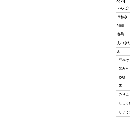
材料
＜4人分
長ねぎ
牡蠣
春菊
えのき
A
豆みそ
米みそ
砂糖
酒
みりん
しょう
しょう