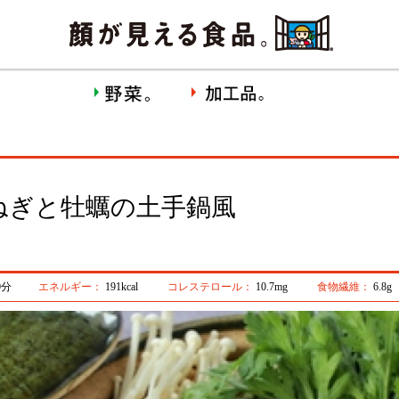
ねぎと牡蠣の土手鍋風
0分
エネルギー：
191kcal
コレステロール：
10.7mg
食物繊維：
6.8g