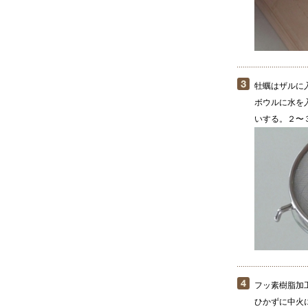
牡蠣はザルに
ボウルに水を
いする。２〜
フッ素樹脂加
ひかずに中火