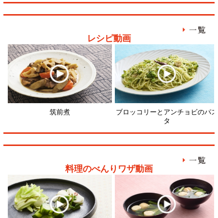
料理のべんりワザ動画
野菜（かぶ）の浅漬けをおいしく
おいしい合わせだしをとるには？
切り身
つくるには？
顔が見える食品。
ホーム
野菜。
加工品。
レシピ
動画Gallery