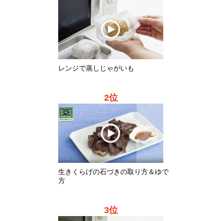
2位
生きくらげの石づきの取り方＆ゆで
方
3位
レンジで蒸しさつまいも