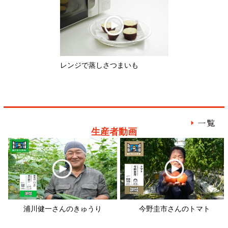
生産者動画
浦川健一さんのきゅうり
今野圭市さんのトマト
畠
レシピ動画
筑前煮
ブロッコリーとアンチョビのパス
タ