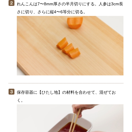
保存容器に【ひたし地】の材料を合わせて、混ぜてお
く。
揚げ油を180℃に熱し（１）のなすを皮目を下にして入れ
る。2分ほど揚げて返し、さらに1分ほど揚げて取り出
す。続けて（２）のれんこん、人参を入れ、4〜5分揚げ