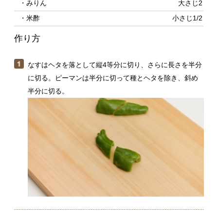
なすはヘタを落として縦4等分に切り、さらに長さを半分
に切る。ピーマンは半分に切って種とヘタを除き、斜め
半分に切る。
れんこんは7〜8mm厚さの半月切りにする。人参は3cm長
さに切り、さらに縦4〜6等分に切る。