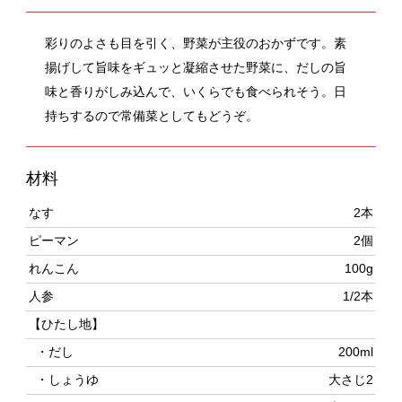
揚げして旨味をギュッと凝縮させた野菜に、だしの旨
味と香りがしみ込んで、いくらでも食べられそう。日
持ちするので常備菜としてもどうぞ。
材料
なす
2本
ピーマン
2個
れんこん
100g
人参
1/2本
【ひたし地】
・だし
200ml
・しょうゆ
大さじ2
・みりん
大さじ2
・米酢
小さじ1/2
作り方