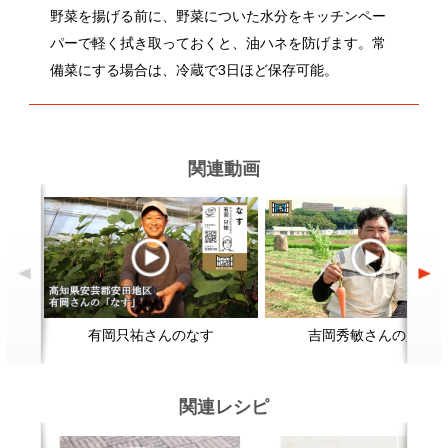
関連レシピ
筑前煮
肉じゃが
顔が見える食品。
ホーム
野菜。
加工品。
レシピ
動画Gallery