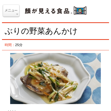
ぶりの野菜あんかけ
時間：
25分
材料
＜4人分＞