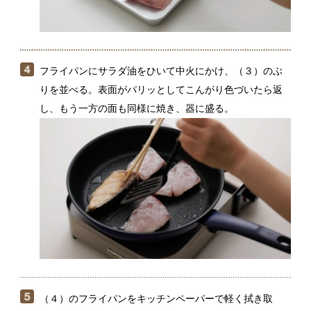
（４）のフライパンをキッチンペーパーで軽く拭き取
り、サラダ油小さじ1/2（分量外）をひいて再び中火にか
け、（２）の人参を炒める。油がまわったらえのきたけ
を加えて炒め、だしを注ぐ。煮立ったらＡを加え、再び
煮立ったら水溶き片栗粉でとろみをつける。