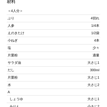
ぶり
4切れ
人参
1/4本
えのきたけ
1/2袋
小ねぎ
4本
塩
少々
片栗粉
適量
サラダ油
大さじ1
だし
300ml
片栗粉
大さじ1
水
大さじ2
A
しょうゆ
大さじ1
みりん
小さじ2
塩
小さじ1/4
作り方