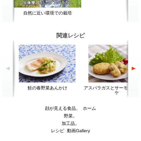
鮭の春野菜あんかけ
アスパラガスとサーモンのコロッ
新
ケ
顔が見える食品。
ホーム
野菜。
加工品。
レシピ
動画Gallery