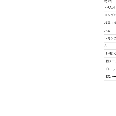
材料
＜4人分
ロングパ
枝豆（
ハ
レモン
A
レモ
粉チ
白こ
EXバ