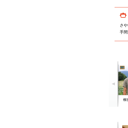
さや
手間
柳