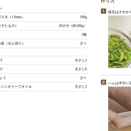
作り方
＞
枝豆はさやか
スタ（1.6mm）
160g
ゆでたもの）
20さや（約100g）
ム
2枚
の皮（せん切り）
少々
ン汁
大さじ1
ーズ
大さじ6
しょう
少々
ハムは半分に
ージンオリーブオイル
大さじ2