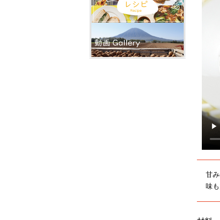
甘み
味も