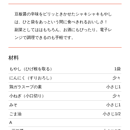
は、ひと袋をあっという間に食べきれるおいしさ！
副菜としてははもちろん、お酒にもぴったり。電子レ
ンジで調理できるのも手軽です。
材料
もやし（ひげ根を取る）
1袋
にんにく（すりおろし）
少々
鶏ガラスープの素
小さじ1
小ねぎ（小口切り）
少々
みそ
小さじ1
ごま油
小さじ1/2
A
豆板醤
小さじ1/2
作り方
耐熱ボウルにもやしを入れ、鶏ガラスープの素をふり、