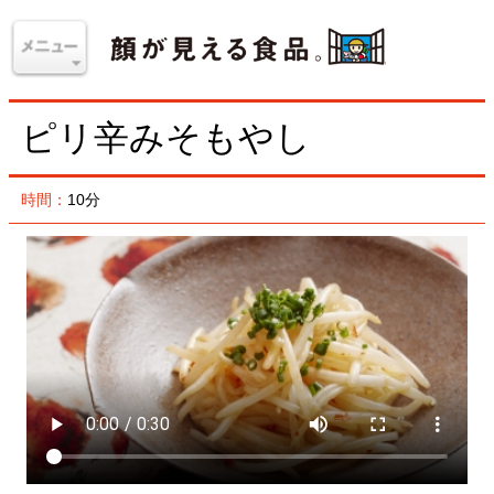
ピリ辛みそもやし
時間：
10分
豆板醤の辛味をピリッときかせたシャキシャキもやし