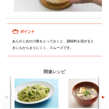
関連レシピ
ブロッコリーとアンチョビのパス
もずくと豆腐のみそ汁
タ
顔が見える食品。
ホーム
野菜。
加工品。
レシピ
動画Gallery