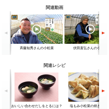
おいしい合わせだしをとるには？
塩もみ小松菜の焼き春巻き
顔が見える食品。
ホーム
野菜。
加工品。
レシピ
動画Gallery