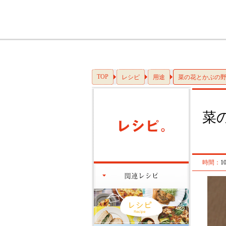
TOP
レシピ
用途
菜の花とかぶの
菜
時間：
1