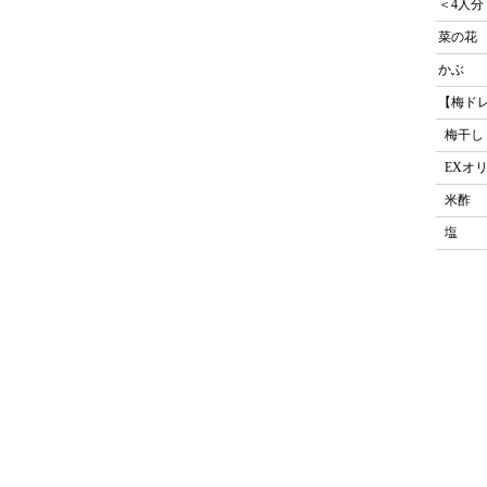
＜4人分
菜の花
かぶ
【梅ド
梅干し
EXオ
米酢
塩