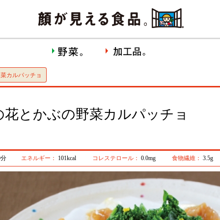
野菜カルパッチョ
の花とかぶの野菜カルパッチョ
0分
エネルギー：
101kcal
コレステロール：
0.0mg
食物繊維：
3.5g