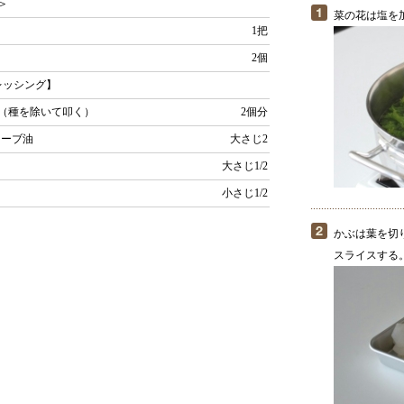
＞
菜の花は塩を
1把
2個
レッシング】
（種を除いて叩く）
2個分
リーブ油
大さじ2
大さじ1/2
小さじ1/2
かぶは葉を切
スライスする