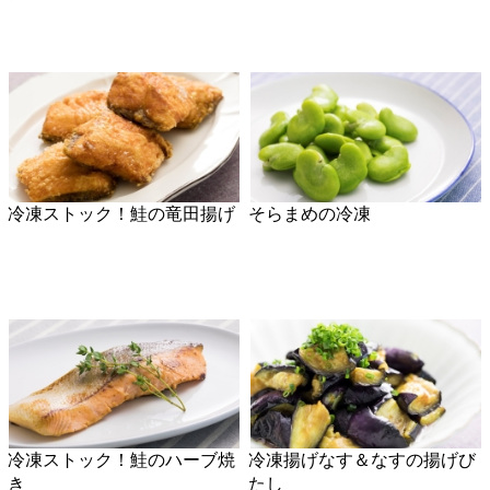
冷凍ストック！鮭のハーブ焼
冷凍揚げなす＆なすの揚げび
き
たし
冷凍トマト＆トマトのカッペ
冷凍ストック！ひと口タンド
リーニ
リーチキン
冷凍ストック！牛肉の混ぜご
生姜の冷凍保存方法
飯の素