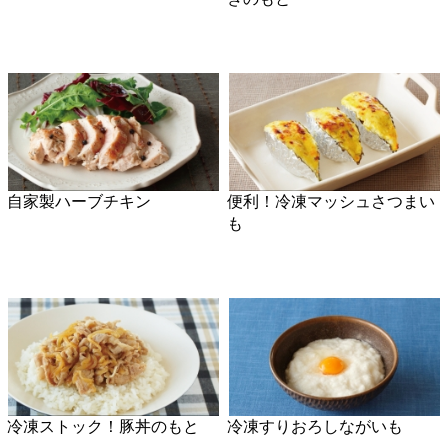
パラパラ冷凍鶏そぼろ
顔が見える食品。
ホーム
野菜。
加工品。
レシピ
動画Gallery