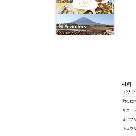
材料
＜2人分
鶏むね肉
サニー
赤パプリ
キュウリ