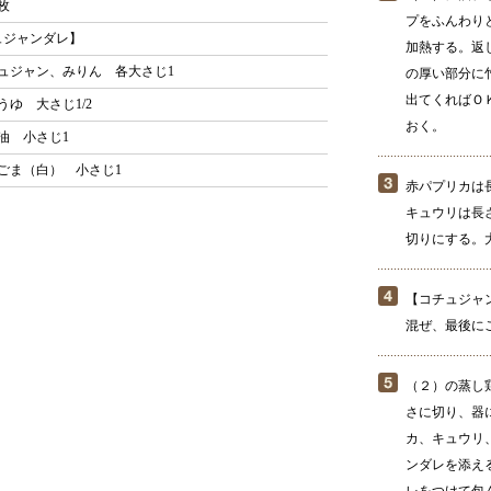
枚
プをふんわりと
ュジャンダレ】
加熱する。返
ュジャン、みりん 各大さじ1
の厚い部分に
出てくればＯ
ゆ 大さじ1/2
おく。
油 小さじ1
ごま（白） 小さじ1
赤パプリカは
キュウリは長
切りにする。
【コチュジャ
混ぜ、最後に
（２）の蒸し
さに切り、器
カ、キュウリ
ンダレを添え