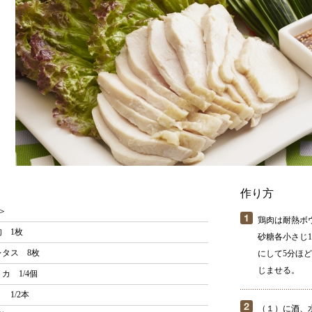
作り方
＞
鶏肉は耐熱ボ
 1枚
砂糖各小さじ
レタス 8枚
にして5分ほ
じませる。
カ 1/4個
 1/2本
（１）に酒、