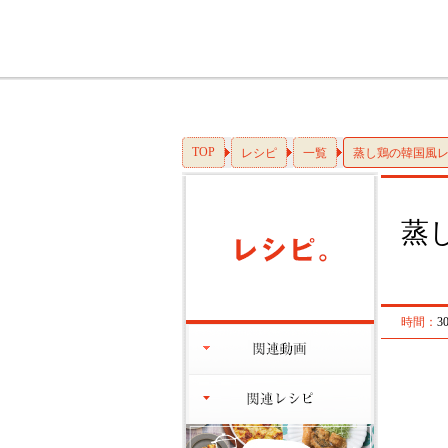
TOP
レシピ
一覧
蒸し鶏の韓国風
蒸
時間：
3