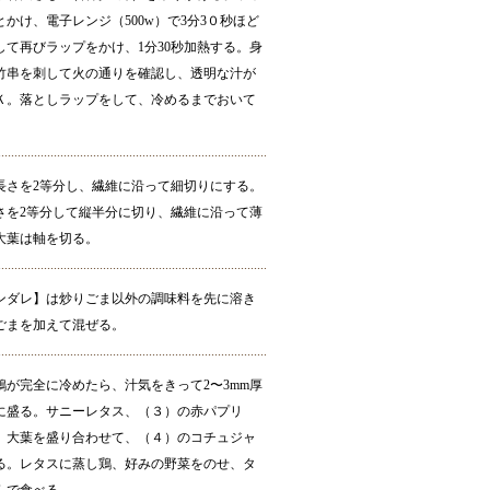
かけ、電子レンジ（500w）で3分3０秒ほど
して再びラップをかけ、1分30秒加熱する。身
竹串を刺して火の通りを確認し、透明な汁が
Ｋ。落としラップをして、冷めるまでおいて
長さを2等分し、繊維に沿って細切りにする。
さを2等分して縦半分に切り、繊維に沿って薄
大葉は軸を切る。
ンダレ】は炒りごま以外の調味料を先に溶き
ごまを加えて混ぜる。
鶏が完全に冷めたら、汁気をきって2〜3mm厚
に盛る。サニーレタス、（３）の赤パプリ
、大葉を盛り合わせて、（４）のコチュジャ
る。レタスに蒸し鶏、好みの野菜をのせ、タ