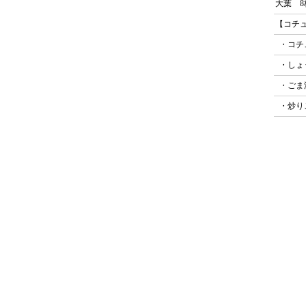
大葉 8
【コチ
・コチ
・しょう
・ごま
・炒り