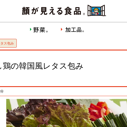
レタス包み
し鶏の韓国風レタス包み
0分