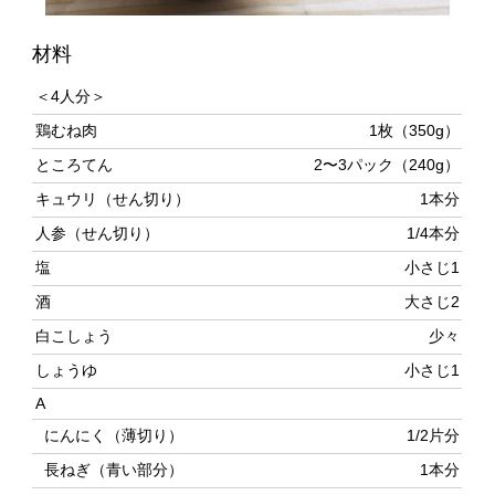
＜4人分＞
鶏むね肉
1枚（350g）
ところてん
2〜3パック（240g）
キュウリ（せん切り）
1本分
人参（せん切り）
1/4本分
塩
小さじ1
酒
大さじ2
白こしょう
少々
しょうゆ
小さじ1
A
にんにく（薄切り）
1/2片分
長ねぎ（青い部分）
1本分
生姜
1/2かけ分
B
黒酢
大さじ1と1/2
しょうゆ、ごま油
各小さじ2