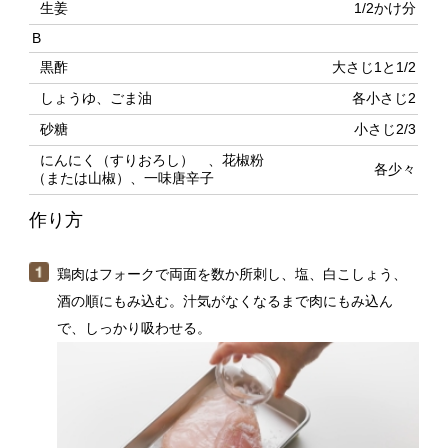
砂糖
小さじ2/3
にんにく（すりおろし） 、花椒粉
各少々
（または山椒）、一味唐辛子
作り方
鶏肉はフォークで両面を数か所刺し、塩、白こしょう、
酒の順にもみ込む。汁気がなくなるまで肉にもみ込ん
で、しっかり吸わせる。
鍋に水600ml（分量外）、Ａを入れて強火にかける。煮立