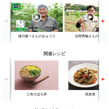
三色そぼろ丼
筑前煮
野
顔が見える食品。
ホーム
野菜。
加工品。
レシピ
動画Gallery