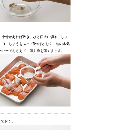
て小骨があれば抜き、ひと口大に切る。しょ
、白こしょうをふって5分ほどおく。鮭の水気
ーパーでおさえて、薄力粉を薄くまぶす。
せておく。