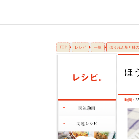
TOP
レシピ
一覧
ほうれん草と鮭
ほ
時間：
3