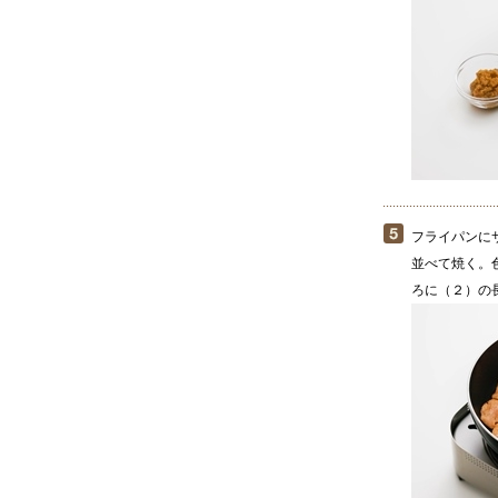
フライパンに
並べて焼く。
ろに（２）の