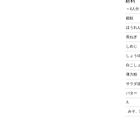
材料
＜4人分
銀鮭
ほうれ
長ね
しめ
しょう
白こし
薄力
サラダ
バタ
A
みそ、