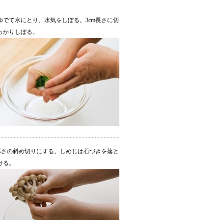
ゆでて水にとり、水気をしぼる。3cm長さに切
っかりしぼる。
m厚さの斜め切りにする。しめじは石づきを落と
ける。