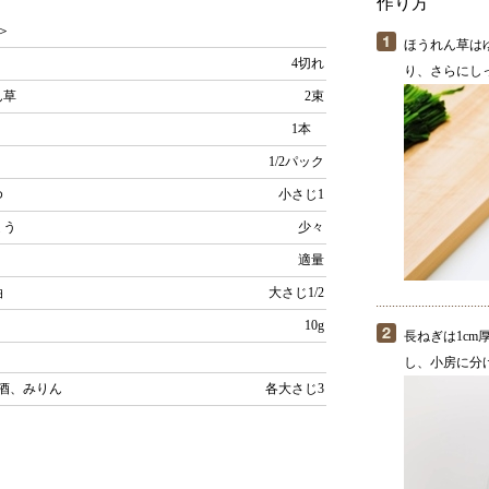
作り方
＞
ほうれん草は
4切れ
り、さらにし
ん草
2束
ぎ
1本
じ
1/2パック
ゆ
小さじ1
ょう
少々
粉
適量
油
大さじ1/2
ー
10g
長ねぎは1c
し、小房に分
酒、みりん
各大さじ3