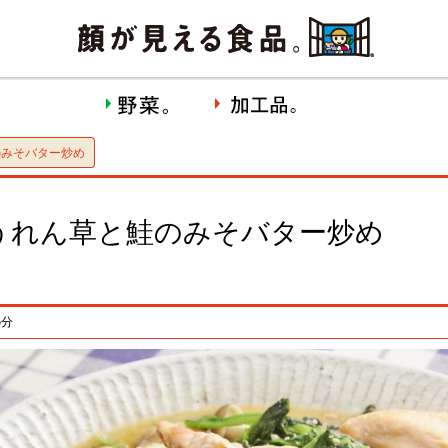
のみそバター炒め
うれん草と鮭のみそバター炒め
5分