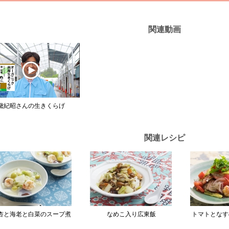
関連動画
黛紀昭さんの生きくらげ
関連レシピ
杏と海老と白菜のスープ煮
なめこ入り広東飯
トマトとなす