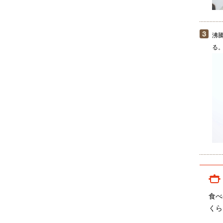
沸騰
る
食べ
くら