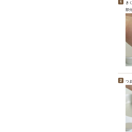
き
部
つ