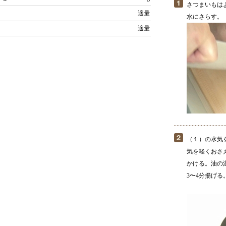
さつまいもは
適量
水にさらす。
適量
（１）の水気
気を軽くおさ
かける。油の
3〜4分揚げる