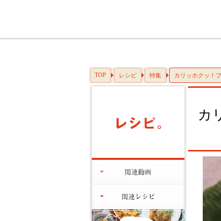
TOP
レシピ
特集
カリッホクッ！
カ