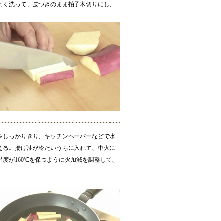
よく洗って、皮つきのまま拍子木切りにし、
をしっかりきり、キッチンペーパーなどで水
える。揚げ油が冷たいうちに入れて、中火に
温度が160℃を保つように火加減を調整して、
。