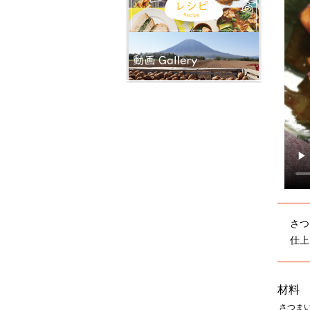
さつ
仕上
材料
さつま