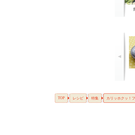
TOP
レシピ
特集
カリッホクッ！