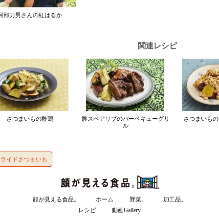
阿部力男さんの紅はるか
関連レシピ
さつまいもの酢鶏
豚スペアリブのバーベキューグリ
さつまいもの
ル
フライドさつまいも
顔が見える食品。
ホーム
野菜。
加工品。
レシピ
動画Gallery