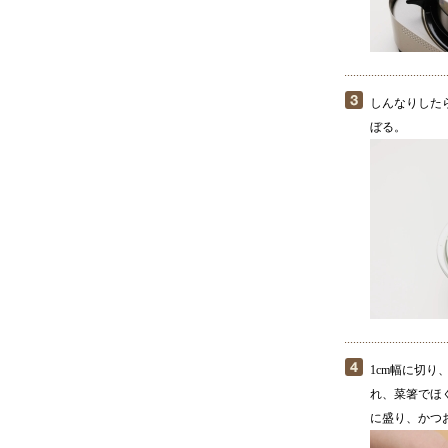
しんなりした
ぼる。
1cm幅に切
れ、菜箸でほ
に盛り、かつ