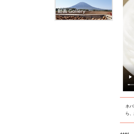
ネバ
ら、