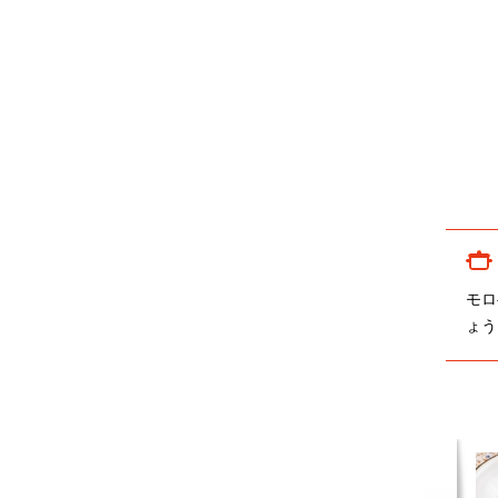
モロ
ょう