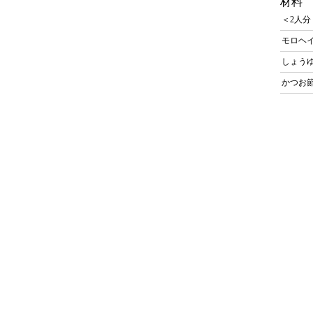
材料
＜2人分
モロヘ
しょう
かつお