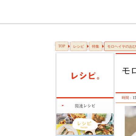
TOP
レシピ
特集
モロヘイヤのお
モ
時間：
1