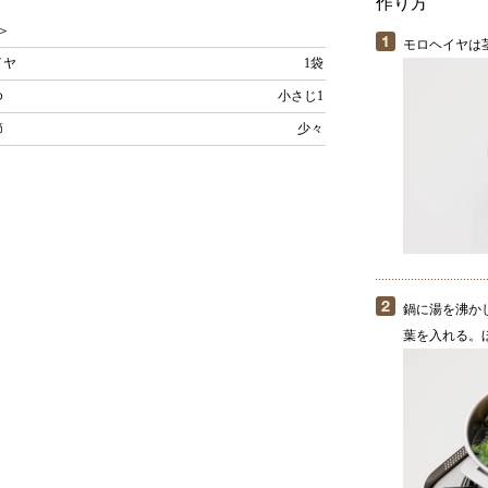
作り方
＞
モロヘイヤは
イヤ
1袋
ゆ
小さじ1
節
少々
鍋に湯を沸か
葉を入れる。