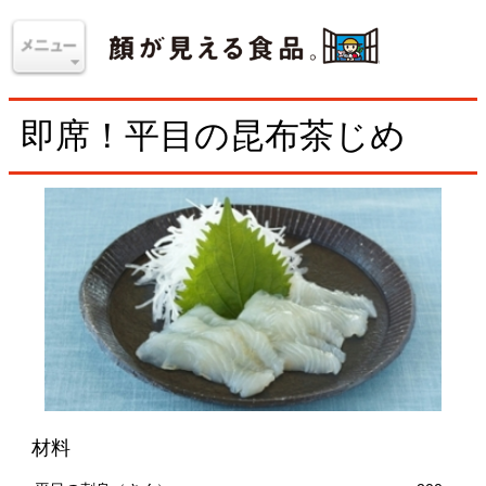
即席！平目の昆布茶じめ
材料
平目の刺身（さく）
200g
昆布茶
小さじ1