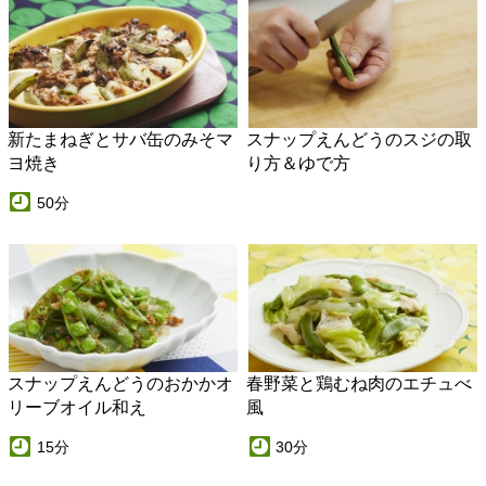
新たまねぎとサバ缶のみそマ
スナップえんどうのスジの取
ヨ焼き
り方＆ゆで方
50分
スナップえんどうのおかかオ
春野菜と鶏むね肉のエチュべ
リーブオイル和え
風
15分
30分
鶏もも肉と厚揚げの 和風カレ
ステーキパエリア
ー炒め煮