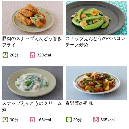
スナップえんどうのクリーム
春野菜の酢豚
煮
30分
163kcal
20分
365kcal
スナップえんどうと海老と卵
ごぼうとスナップえんどうの
の炒め物
かんたんシーザーサラダ
30分
156kcal
10分
151kcal
全20件