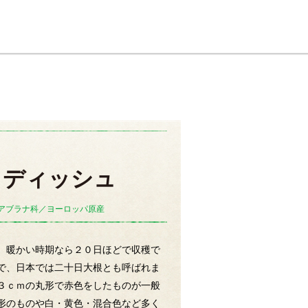
ラディッシュ
○アブラナ科／ヨーロッパ原産
、暖かい時期なら２０日ほどで収穫で
で、日本では二十日大根とも呼ばれま
３ｃｍの丸形で赤色をしたものが一般
形のものや白・黄色・混合色など多く