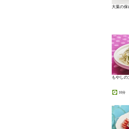
大葉の保
もやしの
10分