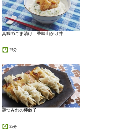
真鯛のごま漬け 香味山かけ丼
25分
鶏つみれの棒餃子
25分