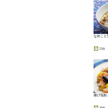
なめこと
25分
揚げ塩鮭
20分