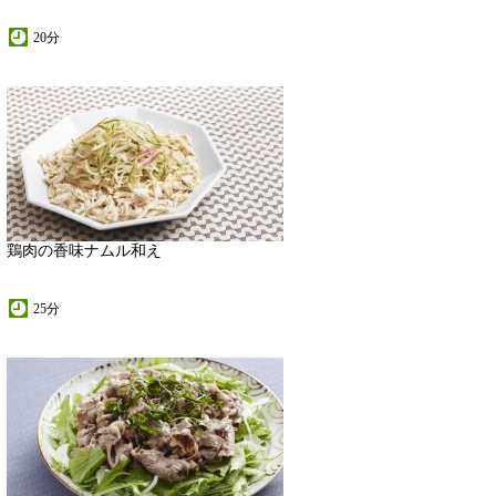
20分
鶏肉の香味ナムル和え
25分