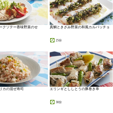
ークソテー香味野菜のせ
真鯛ときざみ野菜の和風カルパッチョ
25分
リカの混ぜ寿司
エリンギとししとうの豚巻き串
30分