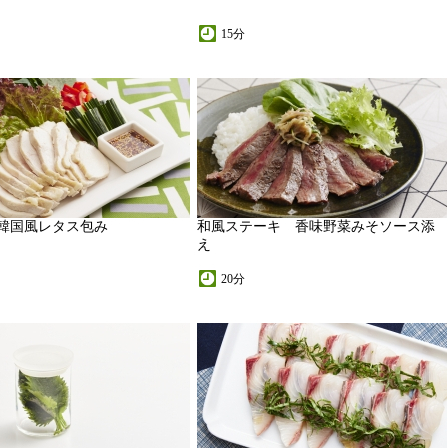
15分
韓国風レタス包み
和風ステーキ 香味野菜みそソース添
え
20分