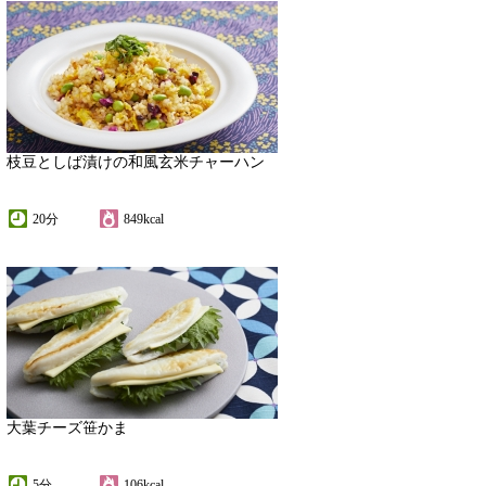
枝豆としば漬けの和風玄米チャーハン
20分
849kcal
大葉チーズ笹かま
5分
106kcal