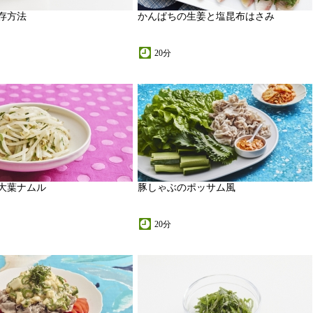
存方法
かんぱちの生姜と塩昆布はさみ
20分
大葉ナムル
豚しゃぶのポッサム風
20分