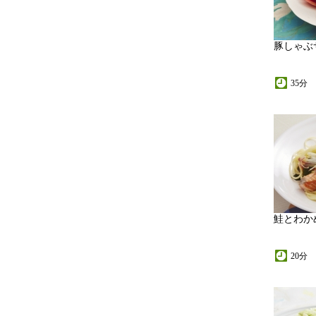
豚しゃぶ
35分
鮭とわか
20分