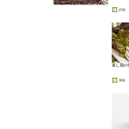
25分
蒸し鶏の
30分