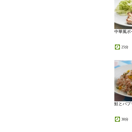
中華風ポ
25分
鮭とパプ
30分