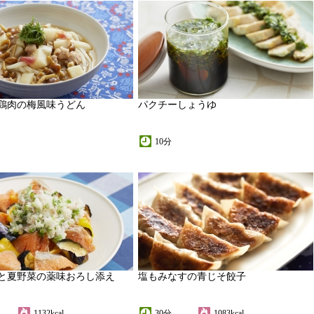
鶏肉の梅風味うどん
パクチーしょうゆ
10分
と夏野菜の薬味おろし添え
塩もみなすの青じそ餃子
1132kcal
30分
1083kcal