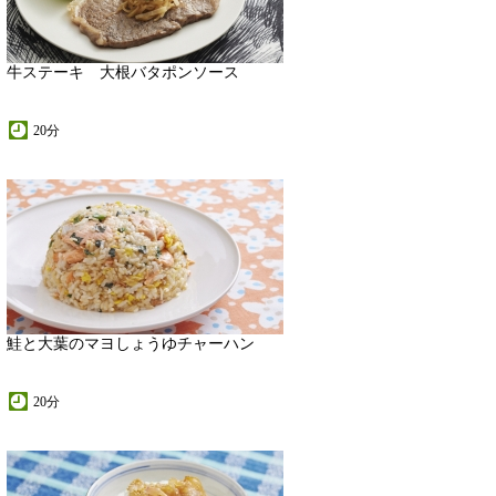
牛ステーキ 大根バタポンソース
20分
鮭と大葉のマヨしょうゆチャーハン
20分