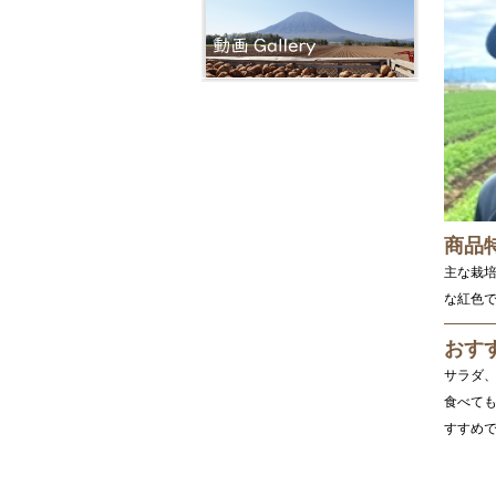
商品
主な栽
な紅色
おす
サラダ
食べて
すすめ