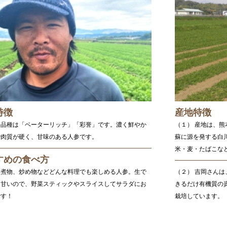
特徴
産地特徴
培品種は「ベーターリッチ」「彩誉」です。濃く鮮やか
（１） 産地は、
で肉質が硬く、甘味のある人参です。
蘇に源を発する白
米・麦・たばこな
すめの食べ方
、煮物、炒め物などどんな料理でも楽しめる人参。生で
（２） 吉岡さん
も甘いので、野菜スティックやスライスしてサラダにお
きるだけ有機質の
です！
栽培しています。