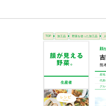
TOP
加工品
野菜を使った加工品
顔
吉
熊
産地
代表
生産者
グル