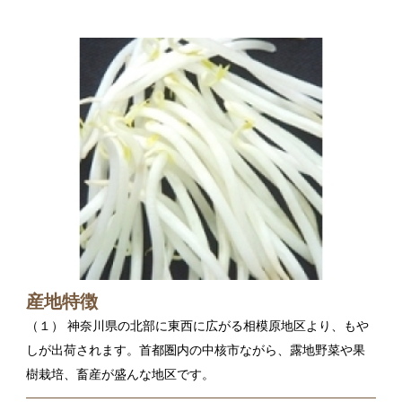
産地特徴
（１） 神奈川県の北部に東西に広がる相模原地区より、もや
しが出荷されます。首都圏内の中核市ながら、露地野菜や果
樹栽培、畜産が盛んな地区です。
（２） 宮地さんは５０年以上続くもやしメーカーの３代目。
コンピューター管理による独自の栽培技術でもやしを生産し
ます。工場内の衛生管理にも、しっかり気をつけています。