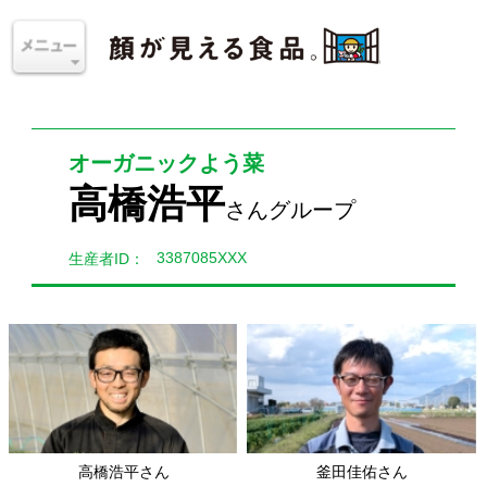
オーガニックよう菜
高橋浩平
さんグループ
3387085XXX
生産者ID：
高橋浩平さん
釜田佳佑さん
茨城県つくば地区
茨城県つくば地区