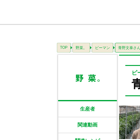
TOP
野菜。
ピーマン
青野文泰さ
ピ
生産者
関連動画