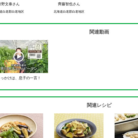
青野文泰さん
齊藤智也さん
道白老郡白老地区
北海道白老郡白老地区
関連動画
きっかけは、息子の一言！
関連レシピ