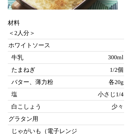
材料
つ
＜2人分＞
ホワイトソース
か
300ml
牛乳
ぎ
火
たまねぎ
1/2個
た
バター、薄力粉
各20g
で
防
塩
小さじ1/4
1
白こしょう
少々
を
粉
グラタン用
に
じゃがいも（電子レンジ
ら
で蒸して皮をむき、8等分
2個分
は
ぎ
する）
め
ハム（1cm幅の短冊切
2枚分