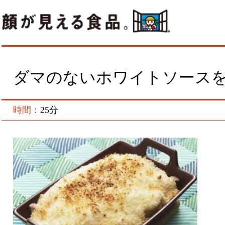
ダマのないホワイトソースをつ
時間：
25分
作
A
ト
乳
ん