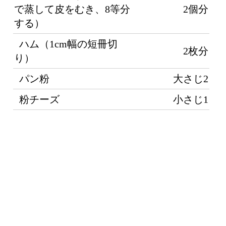
り）
パン粉
大さじ2
（
べ
粉チーズ
小さじ1
流
ン
な
ー
色
て
じゃがいもを蒸すときは、よく洗って、皮をむかず
ーで包み、さらにラップでふんわりと包んで電子レン
だまま粗熱をとってから切ってください。