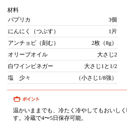
パプリカ
3個
て
にんにく（つぶす）
1片
を
アンチョビ（刻む）
2枚（8g）
し
る
オリーブオイル
大さじ2
焦
白ワインビネガー
大さじ1と1/2
る
塩 少々
（小さじ1/8強）
温かいままでも、冷たく冷やしてもおいしく味わ
す。冷蔵で4〜5日保存可能。