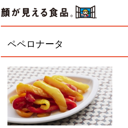
ペペロナータ
作
除
に
ら
る
材料