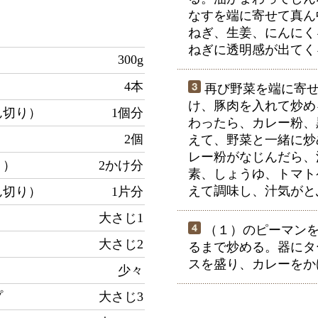
なすを端に寄せて真ん
ねぎ、生姜、にんにく
ねぎに透明感が出てく
300g
4本
再び野菜を端に寄せ
け、豚肉を入れて炒め
ん切り）
1個分
わったら、カレー粉、
2個
えて、野菜と一緒に炒
レー粉がなじんだら、
り）
2かけ分
素、しょうゆ、トマト
えて調味し、汁気がと
ん切り）
1片分
大さじ1
（１）のピーマンを
大さじ2
るまで炒める。器にタ
スを盛り、カレーをか
少々
プ
大さじ3