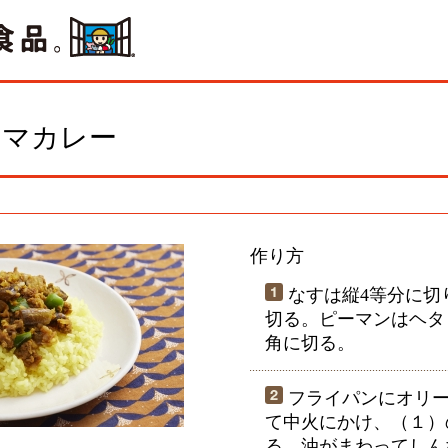
ーマカレー
作り方
なすは縦4等分に切り
切る。ピーマンはヘタ
角に切る。
フライパンにオリー
て中火にかけ、（１）
る。油がまわってしん