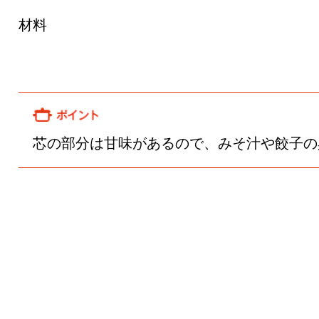
り
芯の部分は甘味があるので、みそ汁や餃子の具な