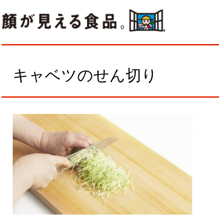
キャベツのせん切り
作
と
を
て
材料