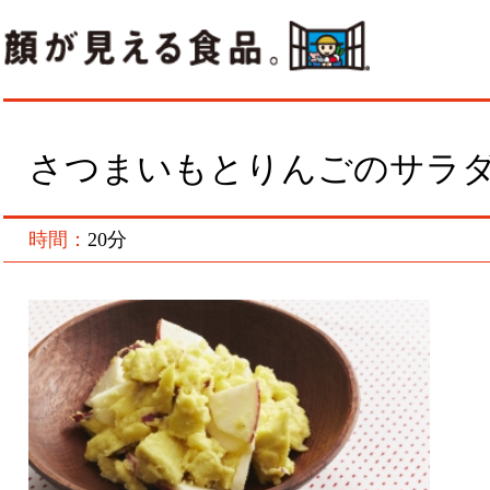
さつまいもとりんごのサラダ
時間：
20分
作
3
さ
さ
を