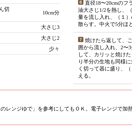
直径18〜20cmの
ん切
油大さじ1/2を熱し、
10cm分
量を流し入れ、（１）
散らす。中火で5分ほ
大さじ3
大さじ2
焼けたら返して、ご
囲から流し入れ、2〜
少々
して、カリッと焼けた
り半分の生地も同様に
く切って器に盛り、（
える。
豆のレンジゆで」を参考にしてもＯＫ。電子レンジで加
。