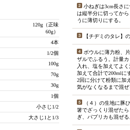
小ねぎは3cm長さ
は縦半分に切ってから
うに薄切りにする。
120g（正味
60g）
【チヂミのタレ】の
4本
ボウルに薄力粉、片
1/2個
ザルでふるう。計量カ
100g
入れ、塩を加えてよく
加えて合計で200ml
70g
2回に分けて粉類に加
30g
気がなくなるまで混ぜ
1個
（４）の生地に豚ひ
小さじ1/2
箸でざっくり混ぜたら
ぎ、パプリカも混ぜる
大さじ1と1/3
】