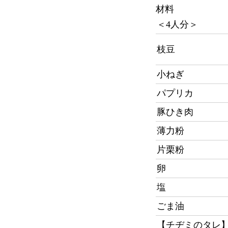
材料
＜4人分＞
枝豆
小ねぎ
パプリカ
豚ひき肉
薄力粉
片栗粉
卵
塩
ごま油
【チヂミのタレ