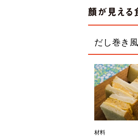
だし巻き
材料