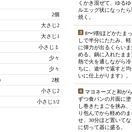
くかき混ぜて、ゆるゆ
ルエッグ状になったら
2個
焼く。
大さじ2
8〜9割ほどかたま
大さじ1
しで半分にたたみ、軽
小さじ１
に弾力が出るくらいま
める。鍋に入れたまま
少々
熱で火を通しながら冷
ちに、途中で返すと均
少々
いに仕上がります）。
）
2枚
小さじ2
マヨネーズと和がら
ずつ食パンの片面に塗
小さじ1/2
し巻きたまごを挟み、
り包んでから軽めのま
せ、30分ほど置いてな
に切って器に盛る。