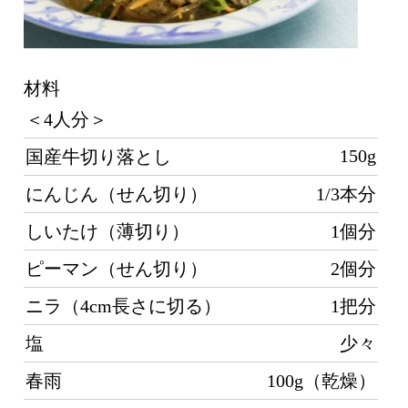
材料
中
＜4人分＞
マ
し
150g
国産牛切り落とし
取
にんじん（せん切り）
1/3本分
パ
き
しいたけ（薄切り）
1個分
ピーマン（せん切り）
2個分
じ
ニラ（4cm長さに切る）
1把分
炒
塩
少々
り
ふ
春雨
100g（乾燥）
ごま油
大さじ3
炒りごま（白）
適量
ま
（
A
っ