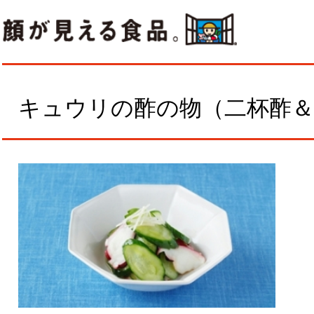
キュウリの酢の物（二杯酢＆三
作
器
ジ
1
材料