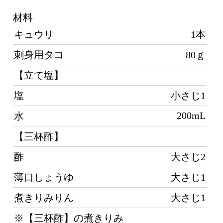
キュウリ
1本
刺身用タコ
80ｇ
【立て塩】
塩
小さじ1
ぼ
り
200mL
水
【三杯酢】
酢
大さじ2
薄口しょうゆ
大さじ1
煮きりみりん
大さじ1
※【三杯酢】の煮きりみ
りんを加えないものが
【二杯酢】です。