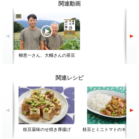
関連レシピ
枝豆薬味のせ焼き厚揚げ
枝豆とミニトマトのキーマカレー
顔が見える食品。
ホーム
野菜。
加工品。
レシピ
動画Gallery