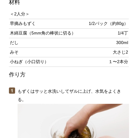
早摘みもずく
1/2パック（約80g）
木綿豆腐（5mm角の棒状に切る）
1/4丁
だし
300ml
みそ
大さじ2
小ねぎ（小口切り）
１〜2本分
作り方
もずくはサッと水洗いしてザルに上げ、水気をよくき
る。