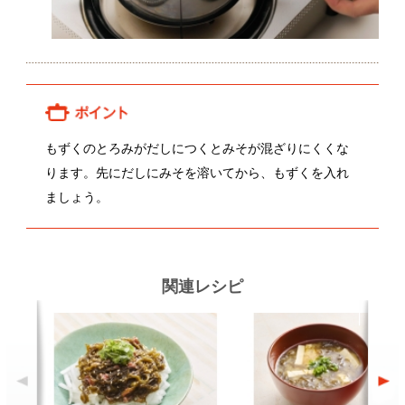
関連レシピ
大根ともずくの梅肉サラダ
もずくと豆腐のみそ汁
顔が見える食品。
ホーム
野菜。
加工品。
レシピ
動画Gallery