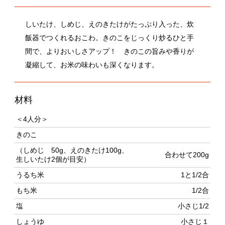
飯器でつくれるおこわ。きのこをじっくり炒るひと手
間で、よりおいしさアップ！ きのこの旨みや香りが
凝縮して、お米の味わいも深くなります。
材料
＜4人分＞
きのこ
（しめじ 50g、えのきたけ100g、
合わせて200g
生しいたけ2個が目安）
うるち米
1と1/2合
もち米
1/2合
塩
小さじ1/2
しょうゆ
小さじ１
作り方
うるち米ともち米は、2回ほど水を換えて洗い、ザルに上