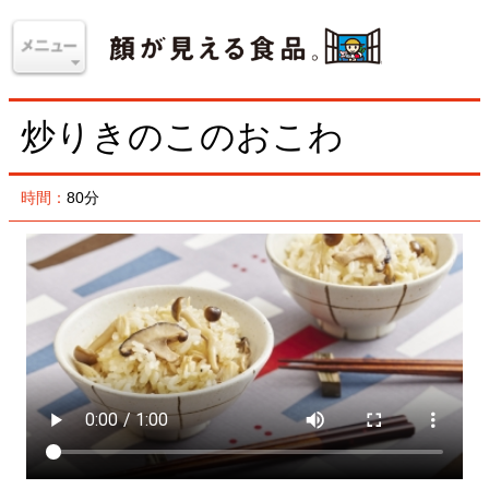
炒りきのこのおこわ
時間：
80分
しいたけ、しめじ、えのきたけがたっぷり入った、炊