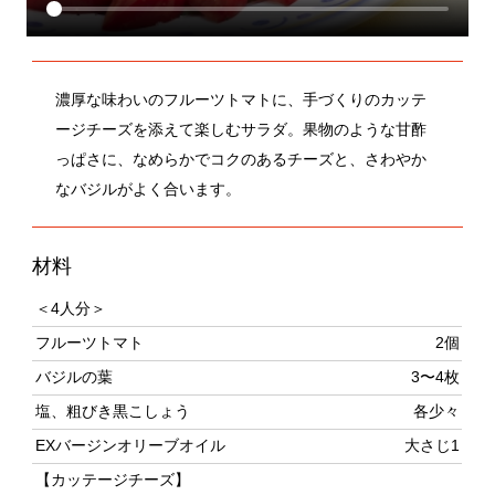
濃厚な味わいのフルーツトマトに、手づくりのカッテ
ージチーズを添えて楽しむサラダ。果物のような甘酢
っぱさに、なめらかでコクのあるチーズと、さわやか
なバジルがよく合います。
材料
＜4人分＞
フルーツトマト
2個
バジルの葉
3〜4枚
塩、粗びき黒こしょう
各少々
EXバージンオリーブオイル
大さじ1
【カッテージチーズ】
牛乳
500ml
レモン汁
大さじ2
作り方