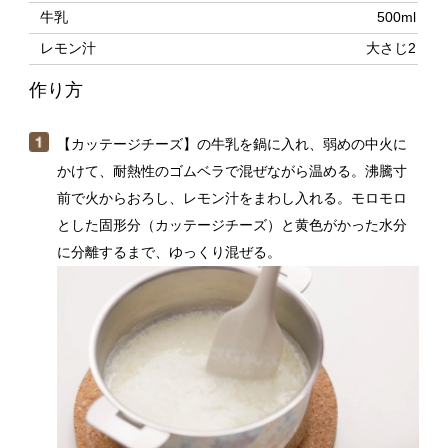
【カッテージチーズ】の牛乳を鍋に入れ、弱めの中火に
かけて、耐熱性のゴムベラで混ぜながら温める。沸騰寸
前で火からおろし、レモン汁をまわし入れる。モロモロ
とした固形分（カッテージチーズ）と黄色がかった水分
に分離するまで、ゆっくり混ぜる。
ボウルにザルをのせ、クッキングペーパー（厚手の不織
布タイプ）を敷く。（１）を流し入れて水気をきりなが
ら、粗熱をとる。ペーパーをたたむようにして包み、直
径10cm前後のボウルに形を整えながら入れる。重石をし