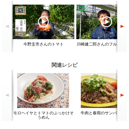
モロヘイヤとトマトのぶっかけそ
牛肉と春雨のサンバル風炒め
フ
うめん
顔が見える食品。
ホーム
野菜。
加工品。
レシピ
動画Gallery