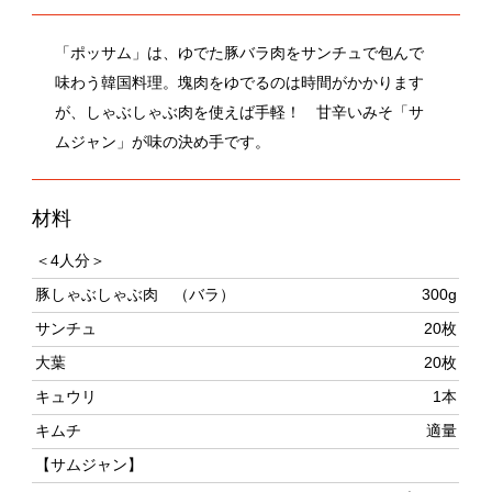
味わう韓国料理。塊肉をゆでるのは時間がかかります
が、しゃぶしゃぶ肉を使えば手軽！ 甘辛いみそ「サ
ムジャン」が味の決め手です。
材料
＜4人分＞
豚しゃぶしゃぶ肉 （バラ）
300g
サンチュ
20枚
大葉
20枚
キュウリ
1本
キムチ
適量
【サムジャン】
みそ
大さじ2
コチュジャン
小さじ2
砂糖、米酢、ごま油、白すりごま
各小さじ1
長ねぎ（みじん切り）
10cm分