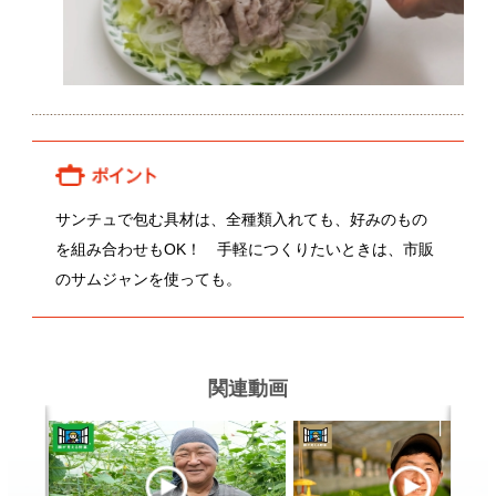
関連動画
浦川健一さんのきゅうり
鵜澤祐介さんのサンチュ
大
関連レシピ
野菜（かぶ）の浅漬けをおいしく
和風おろしハンバーグ
つくるには？