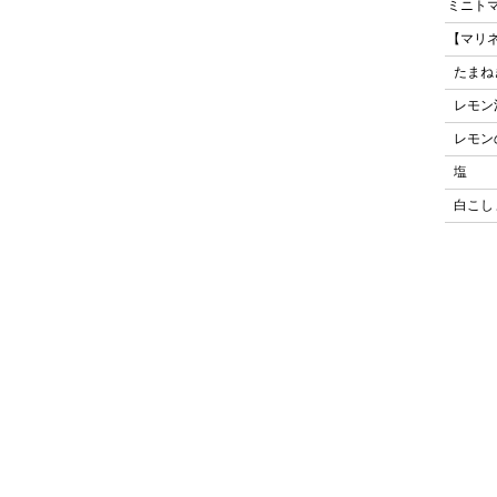
ミニト
【マリ
たまね
レモ
レモ
塩
白こ