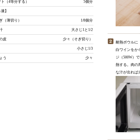
マト（4等分する）
5個分
ネ液】
ぎ（薄切り）
1/8個分
ン汁
大さじ1と1/2
ンの皮
少々（そぎ切り）
耐熱ボウルに
小さじ1/3
白ワインをか
ジ（500W）
しょう
少々
熱する。肉の
な汁が出れば