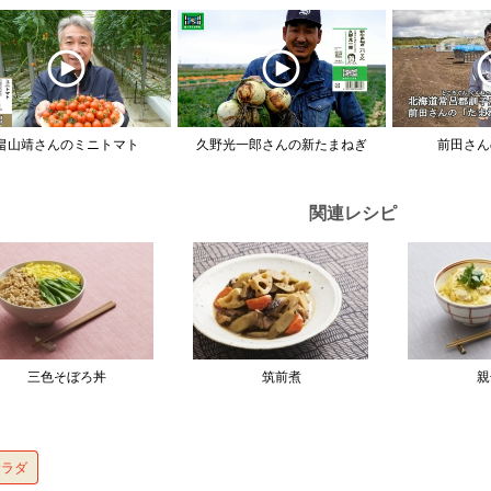
畠山靖さんのミニトマト
久野光一郎さんの新たまねぎ
前田さん
関連レシピ
三色そぼろ丼
筑前煮
親
サラダ