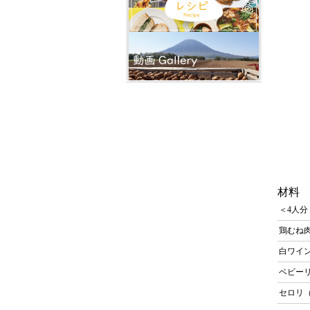
材料
＜4人分
鶏むね
白ワイ
ベビー
セロリ