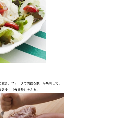
に置き、フォークで両面を数十か所刺して、
う各少々（分量外）をふる。