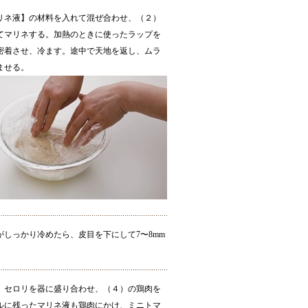
リネ液】の材料を入れて混ぜ合わせ、（２）
てマリネする。加熱のときに使ったラップを
密着させ、冷ます。途中で天地を返し、ムラ
ませる。
がしっかり冷めたら、皮目を下にして7〜8mm
、セロリを器に盛り合わせ、（４）の鶏肉を
ルに残ったマリネ液も鶏肉にかけ、ミニトマ