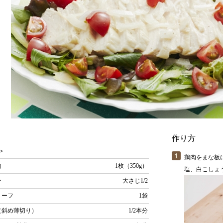
作り方
＞
鶏肉をまな板
肉
1枚（350g）
塩、白こしょ
ン
大さじ1/2
リーフ
1袋
（斜め薄切り）
1/2本分