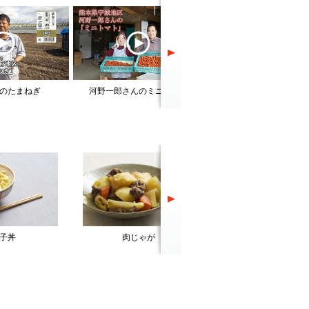
のたまねぎ
河野一郎さんのミニトマト
中道雅則さんのミニト
子丼
肉じゃが
和風おろしハンバー