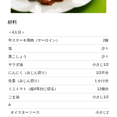
材料
＜4人分＞
牛ステーキ用肉（サーロイン）
2枚
塩
少々
黒こしょう
少々
サラダ油
小さじ1/2
にんにく（みじん切り）
1/2片分
生姜（みじん切り）
１かけ分
ミニトマト（縦4等分に切る）
12個分
ごま油
小さじ1/2
A
オイスターソース
小さじ2
酢
小さじ2
みりん
小さじ3
作り方