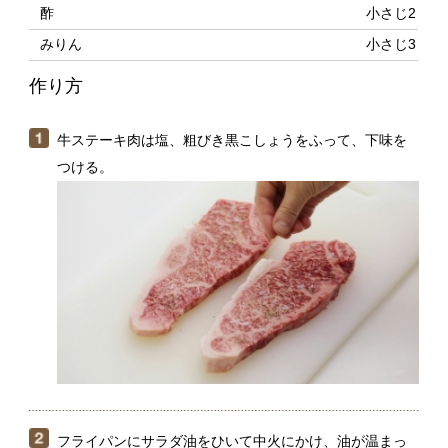
牛ステーキ肉は塩、粗びき黒こしょうをふって、下味を
つける。
フライパンにサラダ油をひいて中火にかけ、油が温まっ
たら（１）の牛肉を並べる。1分30秒〜2分焼き、焼き色
がついたら返して1分〜2分焼く。アルミホイルに取り出
して包み、コンロのそばなどの温かい場所に5分ほど置い
て休ませる。