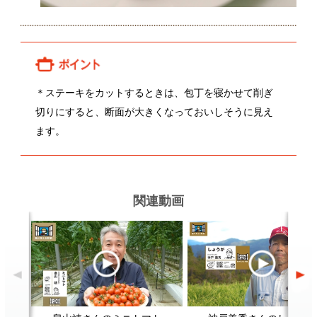
畠山靖さんのミニトマト
神戸義秀さんのしょうが
関連レシピ
ブロッコリーとアンチョビのパス
生姜の佃煮
タ
顔が見える食品。
ホーム
野菜。
加工品。
レシピ
動画Gallery