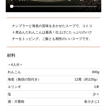
ナンプラーと海老の旨味をきかせたスープで、コトコ
ト煮込んだれんこんは最高！仕上げにたっぷりのパク
チーをトッピング。ご飯とも相性のいいスープです。
材料
＜4人分＞
れんこん
300g
海老（無頭の殻付き）
12尾（約120g）
エリンギ
1本
塩
少々
酒・片栗粉
各小さじ1
サラダ油
小さじ1
ナンプラー
小さじ1
パクチー（ざく切り）
1〜2株分
A