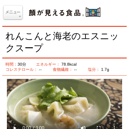
れんこんと海老のエスニッ
クスープ
時間：
30分
エネルギー：
78.8kcal
コレステロール：
--
食物繊維：
--
塩分：
1.7g