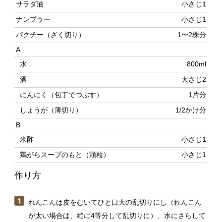
水
800ml
酒
大さじ2
にんにく（包丁でつぶす）
1片分
しょうが（薄切り）
1/2かけ分
B
米酢
小さじ1
鶏がらスープのもと（顆粒）
小さじ1
作り方
れんこんは皮をむいてひと口大の乱切りにし（れんこん
が太い場合は、縦に4等分して乱切りに）、水にさらして
から水気をきる。エリンギは長さを2等分し、薄切りにす
る。
海老は殻をむいて背開きにして背ワタを取り除き、塩、
酒、片栗粉の順にまぶす。