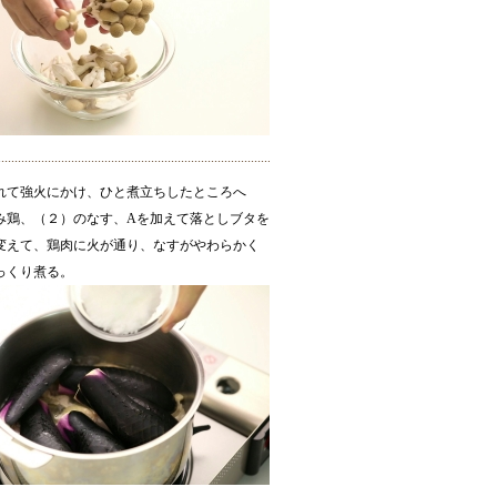
れて強火にかけ、ひと煮立ちしたところへ
み鶏、（２）のなす、Aを加えて落としブタを
変えて、鶏肉に火が通り、なすがやわらかく
っくり煮る。