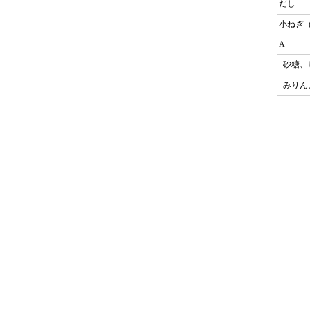
だし
小ねぎ
A
砂糖、
みりん