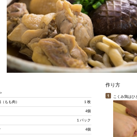
作り方
＞
こくみ鶏はひ
鶏（もも肉）
１枚
4個
１パック
け
4個