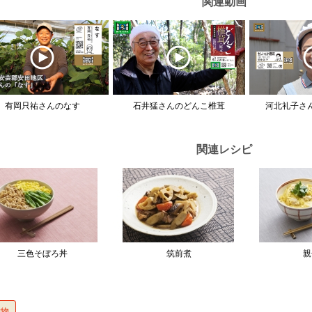
関連動画
有岡只祐さんのなす
石井猛さんのどんこ椎茸
河北礼子さ
関連レシピ
三色そぼろ丼
筑前煮
親
煮物