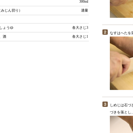
300ml
（みじん切り）
適量
しょうゆ
各大さじ3
なすはへたを
、酒
各大さじ1
しめじは石づ
づきを落とし