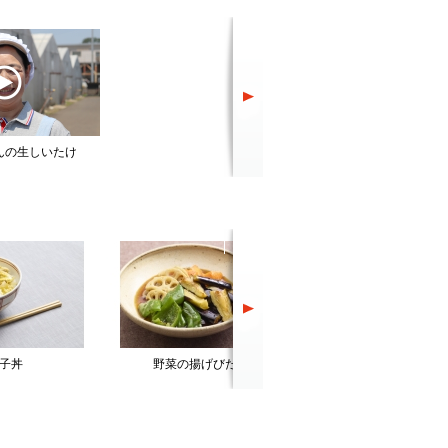
んの生しいたけ
子丼
野菜の揚げびたし
どんこ椎茸のもどし