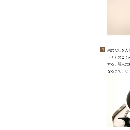
鍋にだしを入
（１）のこく
する。弱火に
なるまで、じ