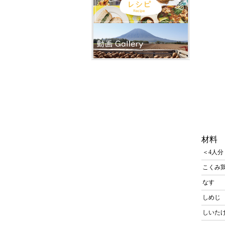
材料
＜4人分
こくみ
なす
しめじ
しいた