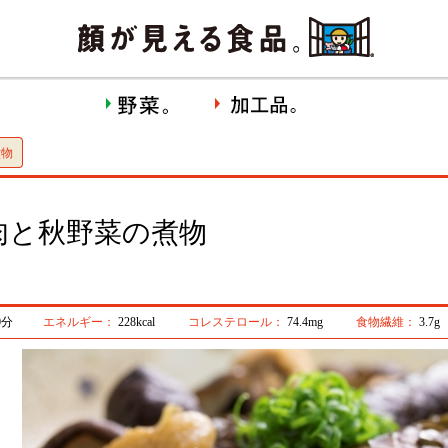
煮物
肉と秋野菜の煮物
0分
エネルギー：
228kcal
コレステロール：
74.4mg
食物繊維：
3.7g