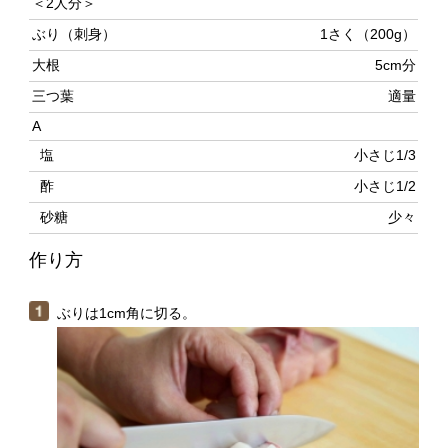
大根
5cm分
三つ葉
適量
A
塩
小さじ1/3
酢
小さじ1/2
砂糖
少々
作り方
ぶりは1cm角に切る。