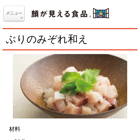
ぶりのみぞれ和え
材料
＜2人分＞
ぶり（刺身）
1さく（200g）