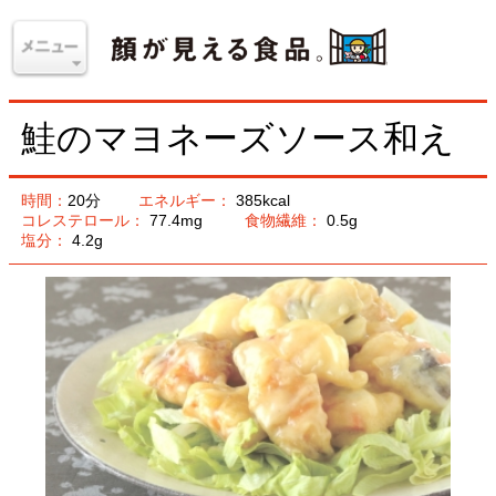
鮭のマヨネーズソース和え
時間：
20分
エネルギー：
385kcal
コレステロール：
77.4mg
食物繊維：
0.5g
塩分：
4.2g
材料