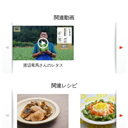
関連レシピ
鮭ときのこの焼き漬け
スモークサーモンのサラダ寿司
太
顔が見える食品。
ホーム
野菜。
加工品。
レシピ
動画Gallery