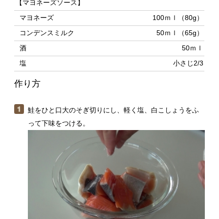
塩
小さじ2/3
作り方
鮭をひと口大のそぎ切りにし、軽く塩、白こしょうをふ
って下味をつける。
Ａの材料をボウルに入れ、よく混ぜる。（１）をよくか
らませ、170℃に熱した揚げ油でからっと揚げる。