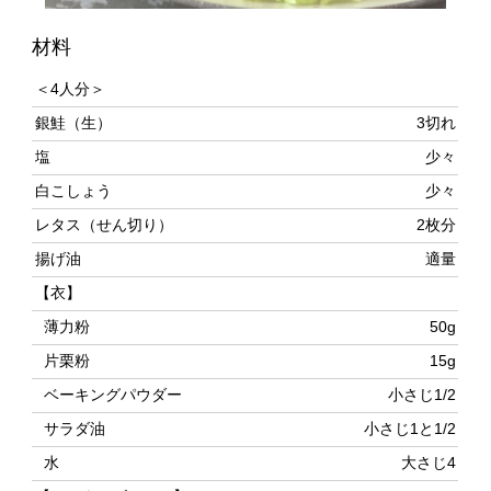
＜4人分＞
銀鮭（生）
3切れ
塩
少々
白こしょう
少々
レタス（せん切り）
2枚分
揚げ油
適量
【衣】
薄力粉
50g
片栗粉
15g
ベーキングパウダー
小さじ1/2
サラダ油
小さじ1と1/2
水
大さじ4
【マヨネーズソース】
マヨネーズ
100ｍｌ（80g）
コンデンスミルク
50ｍｌ（65g）
酒
50ｍｌ